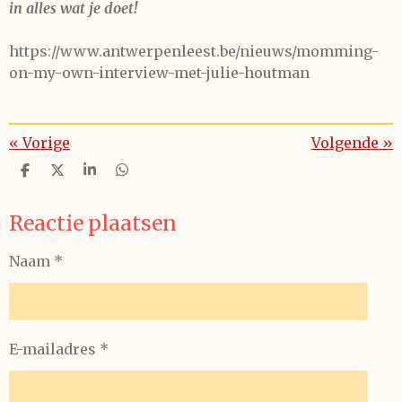
in alles wat je doet!
https://www.antwerpenleest.be/nieuws/momming-
on-my-own-interview-met-julie-houtman
«
Vorige
Volgende
»
D
D
S
D
e
e
h
e
l
e
a
l
Reactie plaatsen
e
l
r
e
n
e
n
Naam *
E-mailadres *