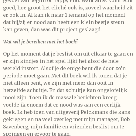
gevoel van begin tot happy end. Want alles komt écht
goed, hoe groot het cliché ook is, zoveel waarheid zit
er ook in. Al kan ik maar 1 iemand op het moment
dat hij/zij er nood aan heeft een klein beetje steun
kan geven, dan was dit project geslaagd.
Wat wil je bereiken met het boek?
Op het moment dat je beslist om uit elkaar te gaan en
er zijn kindjes in het spel lijkt het alsof de hele
wereld instort. Alsof je de enige bent die door zo’n
periode moet gaan. Met dit boek wil ik tonen dat je
niet alleen bent, we zijn met meer dan ooit in
hetzelfde schuitje. En dat schuitje kan ongelofelijk
mooi zijn. Toen ik de massale berichten kreeg
voelde ik enorm dat er nood was aan een eerlijk
boek. Ik heb toen van uitgeverij Pelckmans die kans
gekregen en na veel overleg met mijn manager, Bob
Savenberg, mijn familie en vrienden beslist om te
springen en ervoor te gaan.