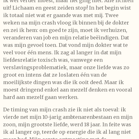
ik wel verder moest, maar het ging niet. Alle lichten
uit! Lichaam en geest zeiden stop! In het begin wist
ik totaal niet wat er gaande was met mij. Twee
weken na mijn crash vloog ik binnen bij de dokter
en zei ik hem: om goed te zijn, moet ik verhuizen,
veranderen van job en mijn relatie beëindigen. Dat
was mijn gevoel toen. Dat vond mijn dokter wat te
veel voor één mens. Ik zag al langer in dat mijn
liefdesrelatie toxisch was, vanwege een
verslavingsproblematiek, maar onze liefde was zo
groot en intens dat ze loslaten één van de
moeilijkste dingen was die ik ooit deed. Maar ik
moest dringend enkel aan mezelf denken en vooral
hard aan mezelf gaan werken.
De timing van mijn crash zie ik niet als toeval: ik
vierde net mijn 10-jarig ambtenarenbestaan en mijn
zoon, mijn grootste liefde, werd 18 jaar. In feite was
ik al langer op, teerde op energie die ik al lang niet