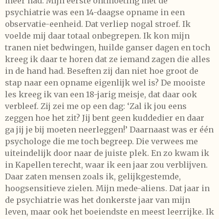
meer had. Mijn eerste ontmoeting met de
psychiatrie was een 14-daagse opname in een
observatie-eenheid. Dat verliep nogal stroef. Ik
voelde mij daar totaal onbegrepen. Ik kon mijn
tranen niet bedwingen, huilde ganser dagen en toch
kreeg ik daar te horen dat ze iemand zagen die alles
in de hand had. Beseften zij dan niet hoe groot de
stap naar een opname eigenlijk wel is? De mooiste
les kreeg ik van een 18-jarig meisje, dat daar ook
verbleef. Zij zei me op een dag: ‘Zal ik jou eens
zeggen hoe het zit? Jij bent geen kuddedier en daar
ga jij je bij moeten neerleggen!’ Daarnaast was er één
psychologe die me toch begreep. Die verwees me
uiteindelijk door naar de juiste plek. En zo kwam ik
in Kapellen terecht, waar ik een jaar zou verblijven.
Daar zaten mensen zoals ik, gelijkgestemde,
hoogsensitieve zielen. Mijn mede-aliens. Dat jaar in
de psychiatrie was het donkerste jaar van mijn
leven, maar ook het boeiendste en meest leerrijke. Ik