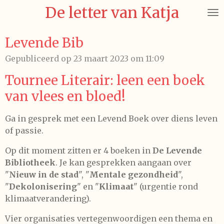
De letter van Katja
Ga
direct
naar
Levende Bib
de
Gepubliceerd op 23 maart 2023 om 11:09
hoofdinhoud
Tournee Literair: leen een boek
van vlees en bloed!
Ga in gesprek met een Levend Boek over diens leven
of passie.
Op dit moment zitten er 4 boeken in
De Levende
Bibliotheek
. Je kan gesprekken aangaan over
"
Nieuw in de stad
", "
Mentale gezondheid
",
"
Dekolonisering
" en "
Klimaat
" (urgentie rond
klimaatverandering).
Vier organisaties vertegenwoordigen een thema en