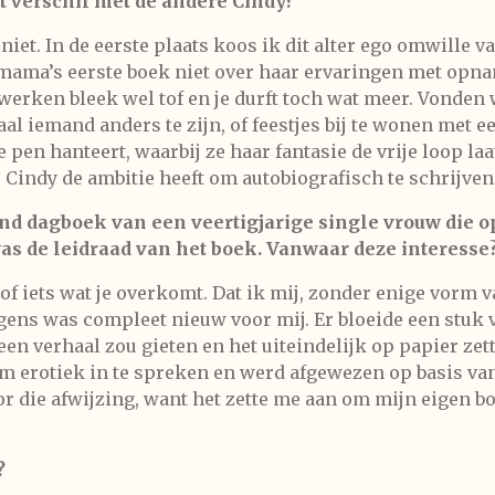
het verschil met de andere Cindy?
 niet. In de eerste plaats koos ik dit alter ego omwille 
ama’s eerste boek niet over haar ervaringen met opnam
twerken bleek wel tof en je durft toch wat meer. Vonden
aal iemand anders te zijn, of feestjes bij te wonen met 
e pen hanteert, waarbij ze haar fantasie de vrije loop la
re Cindy de ambitie heeft om autobiografisch te schrijven
nd dagboek van een veertigjarige single vrouw die o
s de leidraad van het boek. Vanwaar deze interesse
nt of iets wat je overkomt. Dat ik mij, zonder enige vorm
gens was compleet nieuw voor mij. Er bloeide een stuk 
 een verhaal zou gieten en het uiteindelijk op papier zet
om erotiek in te spreken en werd afgewezen op basis va
r die afwijzing, want het zette me aan om mijn eigen boe
?