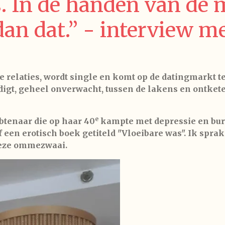
s. In de handen van de
dan dat.” - interview m
e relaties, wordt single en komt op de datingmarkt t
digt, geheel onverwacht, tussen de lakens en ontke
e
btenaar die op haar 40
kampte met depressie en burn
een erotisch boek getiteld "Vloeibare was". Ik sprak
deze ommezwaai.