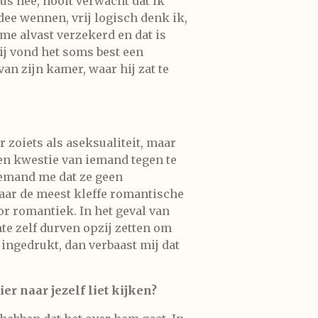
us nee, nooit verwacht dat ik
dee wennen, vrij logisch denk ik,
 me alvast verzekerd en dat is
ij vond het soms best een
an zijn kamer, waar hij zat te
r zoiets als aseksualiteit, maar
 een kwestie van iemand tegen te
iemand me dat ze geen
haar de meest kleffe romantische
or romantiek. In het geval van
mte zelf durven opzij zetten om
 ingedrukt, dan verbaast mij dat
r naar jezelf liet kijken?