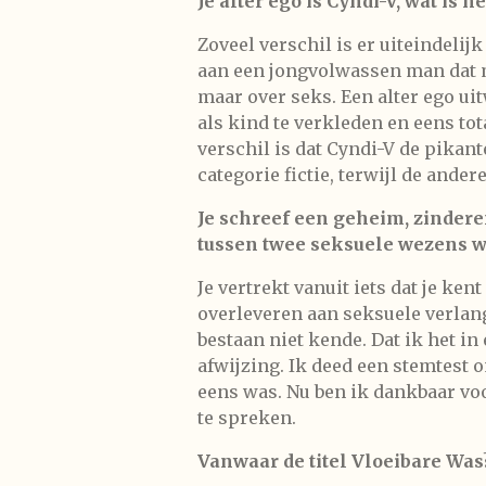
Je alter ego is Cyndi-V, wat is 
Zoveel verschil is er uiteindelijk
aan een jongvolwassen man dat m
maar over seks. Een alter ego ui
als kind te verkleden en eens tot
verschil is dat Cyndi-V de pikant
categorie fictie, terwijl de ande
Je schreef een geheim, zindere
tussen twee seksuele wezens wa
Je vertrekt vanuit iets dat je ke
overleveren aan seksuele verlan
bestaan niet kende. Dat ik het in
afwijzing. Ik deed een stemtest 
eens was. Nu ben ik dankbaar voo
te spreken.
Vanwaar de titel Vloeibare Was