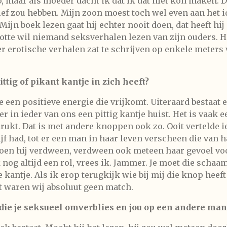
, maar als moeder dacht ik dat ik dat niet kon maken. D
 lef zou hebben. Mijn zoon moest toch wel even aan het i
 Mijn boek lezen gaat hij echter nooit doen, dat heeft hij
tte wil niemand seksverhalen lezen van zijn ouders. H
 erotische verhalen zat te schrijven op enkele meters v
ttig of pikant kantje in zich heeft?
e een positieve energie die vrijkomt. Uiteraard bestaat e
r in ieder van ons een pittig kantje huist. Het is vaak
rukt. Dat is met andere knoppen ook zo. Ooit vertelde 
ijf had, tot er een man in haar leven verscheen die van 
 Toen hij verdween, verdween ook meteen haar gevoel vo
nog altijd een rol, vrees ik. Jammer. Je moet die schaa
kantje. Als ik erop terugkijk wie bij mij die knop heeft
t waren wij absoluut geen match.
ie je seksueel omverblies en jou op een andere manie