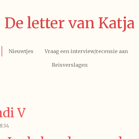
De letter van Katja
Nieuwtjes
Vraag een interview/recensie aan
Reisverslagen
ndi V
8:34