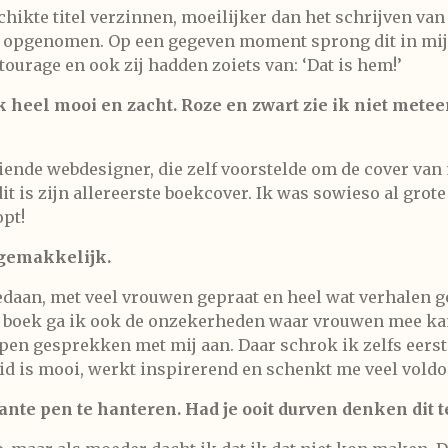
chikte titel verzinnen, moeilijker dan het schrijven van 
k opgenomen. Op een gegeven moment sprong dit in mijn 
ntourage en ook zij hadden zoiets van: ‘Dat is hem!’
k heel mooi en zacht. Roze en zwart zie ik niet metee
riende webdesigner, die zelf voorstelde om de cover van
it is zijn allereerste boekcover. Ik was sowieso al grote
opt!
 gemakkelijk.
gedaan, met veel vrouwen gepraat en heel wat verhalen g
jn boek ga ik ook de onzekerheden waar vrouwen mee k
open gesprekken met mij aan. Daar schrok ik zelfs eers
id is mooi, werkt inspirerend en schenkt me veel voldo
ante pen te hanteren. Had je ooit durven denken dit t