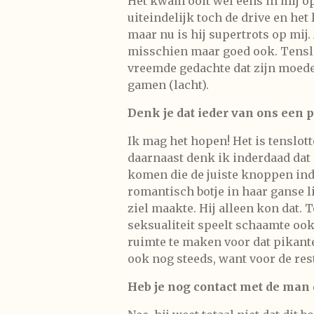
Het kwam ooit wel eens in mij op
uiteindelijk toch de drive en het
maar nu is hij supertrots op mij.
misschien maar goed ook. Tenslo
vreemde gedachte dat zijn moeder
gamen (lacht).
Denk je dat ieder van ons een pi
Ik mag het hopen! Het is tenslott
daarnaast denk ik inderdaad dat e
komen die de juiste knoppen ind
romantisch botje in haar ganse l
ziel maakte. Hij alleen kon dat.
seksualiteit speelt schaamte ook 
ruimte te maken voor dat pikante 
ook nog steeds, want voor de res
Heb je nog contact met de man d