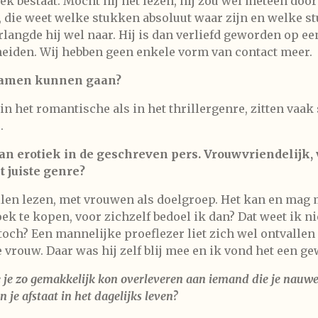
 boek bestaat. Mocht hij het lezen, hij zou wel meteen do
lf, die weet welke stukken absoluut waar zijn en welke 
rlangde hij wel naar. Hij is dan verliefd geworden op e
heiden. Wij hebben geen enkele vorm van contact meer.
 samen kunnen gaan?
in het romantische als in het thrillergenre, zitten vaa
.
an erotiek in de geschreven pers. Vrouwvriendelijk,
t juiste genre?
willen lezen, met vrouwen als doelgroep. Het kan en ma
oek te kopen, voor zichzelf bedoel ik dan? Dat weet ik ni
ch? Een mannelijke proeflezer liet zich wel ontvallen 
 vrouw. Daar was hij zelf blij mee en ik vond het een 
 je je zo gemakkelijk kon overleveren aan iemand die je nauw
n je afstaat in het dagelijks leven?