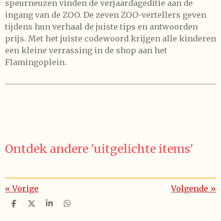
speurneuzen vinden de verjaardageditie aan de
ingang van de ZOO. De zeven ZOO-vertellers geven
tijdens hun verhaal de juiste tips en antwoorden
prijs. Met het juiste codewoord krijgen alle kinderen
een kleine verrassing in de shop aan het
Flamingoplein.
Ontdek andere 'uitgelichte items'
«
Vorige
Volgende
»
D
D
S
D
e
e
h
e