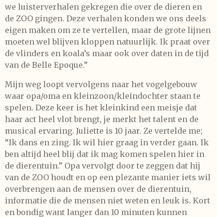
we luisterverhalen gekregen die over de dieren en
de ZOO gingen. Deze verhalen konden we ons deels
eigen maken om ze te vertellen, maar de grote lijnen
moeten wel blijven kloppen natuurlijk. Ik praat over
de vlinders en koala’s maar ook over daten in de tijd
van de Belle Epoque.”
Mijn weg loopt vervolgens naar het vogelgebouw
waar opa/oma en kleinzoon/kleindochter staan te
spelen. Deze keer is het kleinkind een meisje dat
haar act heel vlot brengt, je merkt het talent en de
musical ervaring. Juliette is 10 jaar. Ze vertelde me;
“Ik dans en zing. Ik wil hier graag in verder gaan. Ik
ben altijd heel blij dat ik mag komen spelen hier in
de dierentuin.” Opa vervolgt door te zeggen dat hij
van de ZOO houdt en op een plezante manier iets wil
overbrengen aan de mensen over de dierentuin,
informatie die de mensen niet weten en leuk is. Kort
en bondig want langer dan 10 minuten kunnen