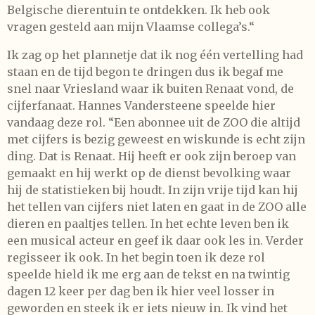
Belgische dierentuin te ontdekken. Ik heb ook
vragen gesteld aan mijn Vlaamse collega’s.“
Ik zag op het plannetje dat ik nog één vertelling had
staan en de tijd begon te dringen dus ik begaf me
snel naar Vriesland waar ik buiten Renaat vond, de
cijferfanaat. Hannes Vandersteene speelde hier
vandaag deze rol. “Een abonnee uit de ZOO die altijd
met cijfers is bezig geweest en wiskunde is echt zijn
ding. Dat is Renaat. Hij heeft er ook zijn beroep van
gemaakt en hij werkt op de dienst bevolking waar
hij de statistieken bij houdt. In zijn vrije tijd kan hij
het tellen van cijfers niet laten en gaat in de ZOO alle
dieren en paaltjes tellen. In het echte leven ben ik
een musical acteur en geef ik daar ook les in. Verder
regisseer ik ook. In het begin toen ik deze rol
speelde hield ik me erg aan de tekst en na twintig
dagen 12 keer per dag ben ik hier veel losser in
geworden en steek ik er iets nieuw in. Ik vind het