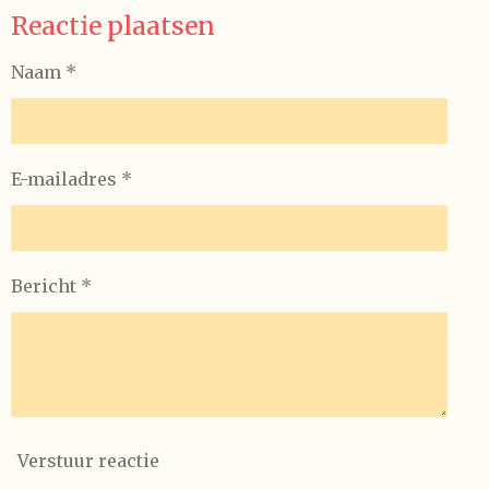
l
e
a
l
Reactie plaatsen
e
l
r
e
n
e
n
Naam *
E-mailadres *
Bericht *
Verstuur reactie