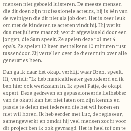
mensen niet geboeid luisteren. De meeste mensen
die dit doen zijn professionele acteurs, hij is één van
de weinigen die dit niet als job doet. Het is zeer leuk
om met de kinderen te acteren vindt hij. Hij werkt
dus met Juliette maar zij wordt afgewisseld door een
jongen, die Sam speelt. Ze spelen deze rol met 4
opa’s. Ze spelen 12 keer met telkens 10 minuten rust
tussendoor. Zij vertellen over de dierentuin over alle
generaties heen.
Dan ga ik naar het okapi verblijf waar Brent speelt.
Hij vertelt: “Ik heb musicaltheater gestudeerd en ik
ben hier ook werkzaam in. Ik speel Patje, de okapi-
expert. Deze gedreven en gepassioneerde liefhebber
van de okapi kan het niet laten om zijn kennis en
passie te delen met iedereen die het wil horen en
niet wil horen. Ik heb eerder met Luc, de regisseur,
samengewerkt en omdat hij veel mensen zocht voor
dit project ben ik ook gevraagd. Het is heel tof om te