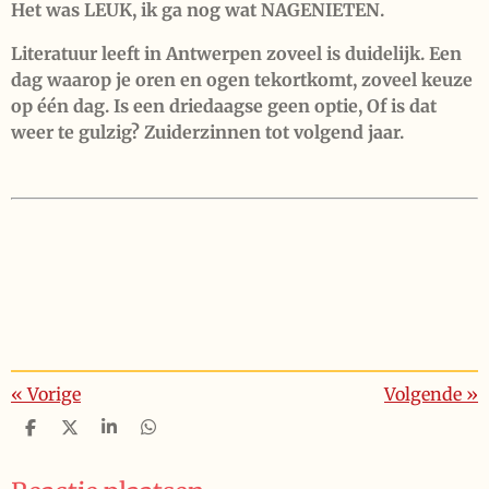
Het was LEUK, ik ga nog wat NAGENIETEN.
Literatuur leeft in Antwerpen zoveel is duidelijk. Een
dag waarop je oren en ogen tekortkomt, zoveel keuze
op één dag. Is een driedaagse geen optie, Of is dat
weer te gulzig? Zuiderzinnen tot volgend jaar.
«
Vorige
Volgende
»
D
D
S
D
e
e
h
e
l
e
a
l
e
l
r
e