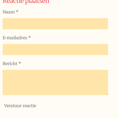
Reactie plaatsen
n
e
n
Naam *
E-mailadres *
Bericht *
Verstuur reactie