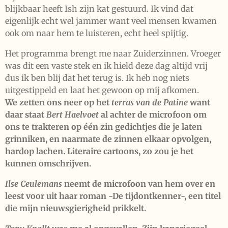
blijkbaar heeft Ish zijn kat gestuurd. Ik vind dat
eigenlijk echt wel jammer want veel mensen kwamen
ook om naar hem te luisteren, echt heel spijtig.
Het programma brengt me naar Zuiderzinnen. Vroeger
was dit een vaste stek en ik hield deze dag altijd vrij
dus ik ben blij dat het terug is. Ik heb nog niets
uitgestippeld en laat het gewoon op mij afkomen.
We zetten ons neer op het
terras van de Patine
want
daar staat
Bert Haelvoet
al achter de microfoon om
ons te trakteren op één zin gedichtjes die je laten
grinniken, en naarmate de zinnen elkaar opvolgen,
hardop lachen. Literaire cartoons, zo zou je het
kunnen omschrijven.
Ilse Ceulemans
neemt de microfoon van hem over en
leest voor uit haar roman -De tijdontkenner-, een titel
die mijn nieuwsgierigheid prikkelt.