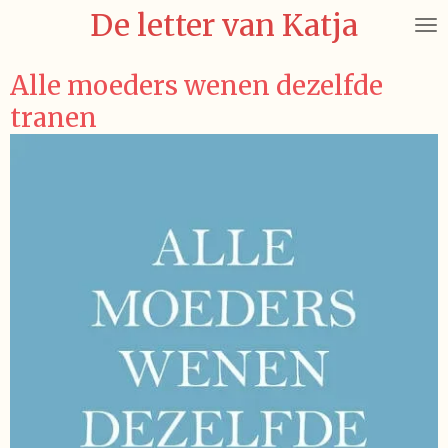
De letter van Katja
Ga
direct
naar
Alle moeders wenen dezelfde
de
tranen
hoofdinhoud