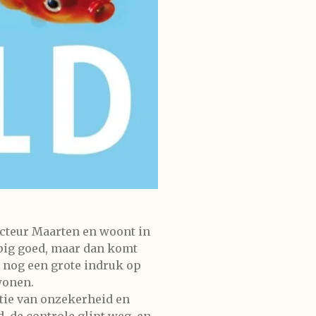
cteur Maarten en woont in
lopig goed, maar dan komt
r nog een grote indruk op
wonen.
itie van onzekerheid en
d, de controle glipt weg, en