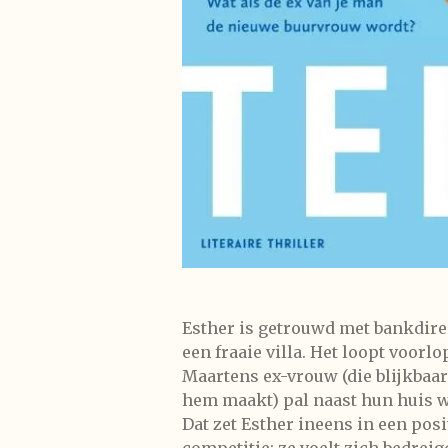
Esther is getrouwd met bankdire
een fraaie villa. Het loopt voor
Maartens ex-vrouw (die blijkbaa
hem maakt) pal naast hun huis 
Dat zet Esther ineens in een pos
competitie: ze voelt zich bedreig