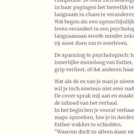
in haar pogingen het huwelijk te
langzaam in chaos te veranderen
Wat begon als een ogenschijnlij
leven verandert in een psycholo
langzaamaan steeds minder zeke
zij moet doen om te overleven.
De spanning is psychologisch: he
innerlijke monoloog van Esther, 
grip verliest, of dat anderen haa
Wat als de ex van je man je nie
wil je toch sowieso niet over na
De cover sprak mij aan en maakt
de inhoud van het verhaal.
In het begin ben je vooral verbaa
maps opzoeken, hoe je in Aerd
Esther wakker te schudden.
"Waarom durft ze alleen maar ne