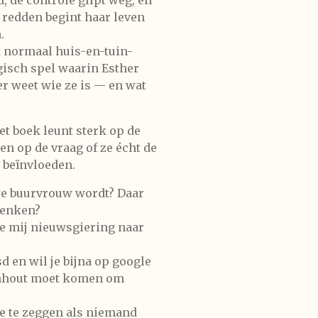
 redden begint haar leven
.
k normaal huis-en-tuin-
gisch spel waarin Esther
r weet wie ze is — en wat
t boek leunt sterk op de
en op de vraag of ze écht de
r beïnvloeden.
uwe buurvrouw wordt? Daar
denken?
e mij nieuwsgiering naar
sd en wil je bijna op google
enhout moet komen om
e te zeggen als niemand