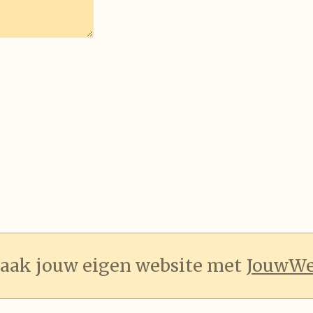
aak jouw eigen website met
JouwW